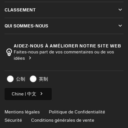
Service à la clientèle
Recyclage
keyboard_arrow_down
CLASSEMENT
Distributeurs et spécialistes
Reconditionnement
Comment acheter
Guides et tutoriels
Tailor Made
keyboard_arrow_down
QUI SOMMES-NOUS
Commande
Calculatrices et applications
À propos de Sandvik Coromant
Retour
Catalogues et manuels
Fabrication de bien-être
Suivez votre commande
AIDEZ-NOUS À AMÉLIORER NOTRE SITE WEB
emoji_objects
Faites-nous part de vos commentaires ou de vos
Carrière
Établir un devis
chevron_right
idées
Activités durables
Articles
Pour presse
公制
英制
chevron_right
Chine | 中文
Mentions légales
Politique de Confidentialité
Sécurité
Conditions générales de vente