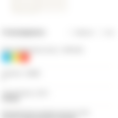
Productgegevens
Metrisch
Inch
Materiaalklassificatie niveau 1
(TMC1ISO)
P
M
K
Geometrie
(CBMD)
F
Type bewerking
(CTPT)
finishing
Montagestijlcode wisselplaat (metrisch)
(IFS)