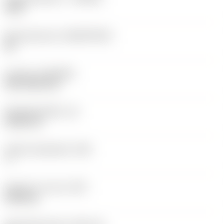
1525
Basismateriaal
(SUBSTRATE)
HC
Coating
(COATING)
PVD TiCN+TiN
Wisselplaatdikte
(S)
5,525 mm
Hoofd vrijloophoek
(AN)
7 °
Gewicht van item
(WT)
0,003 kg