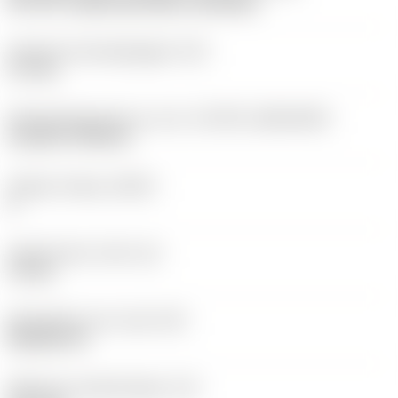
40°-60° countersunk hole, rail bottom
Diameter bevestigingsgat
(D1)
3,7 mm
Wisselplaatgrootte en vorm
(CUTINT_SIZESHAPE)
CoroTurn TR DC13
Snijkant telling
(CEDC)
2
Ingeschreven cirkel
(IC)
11 mm
Wisselplaat vorm code
(SC)
Rhombic 55
Effectieve snijkantlengte
(LE)