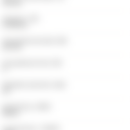
12,2 mm
Hoekradius
(RE)
0,7938 mm
Vlak geleiderand breedte
(BN)
0,07 mm
Face geleiderand hoek
(GB)
0 °
Wisselplaat spaanhoek
(GAN)
18 °
Spoedrichting
(HAND)
Neutral
Hardmetaalsoort
(GRADE)