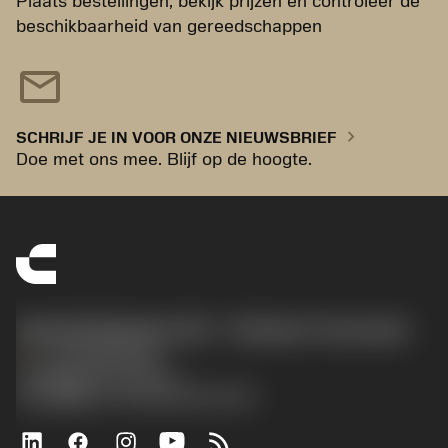
Plaats bestellingen, bekijk prijzen en controleer de
beschikbaarheid van gereedschappen
mail
chevron_right
SCHRIJF JE IN VOOR ONZE NIEUWSBRIEF
Doe met ons mee. Blijf op de hoogte.
Sandvik Benelux B.V. - Division Coromant
phone
+31108080280
沪ICP备20012694号-1
京公网安备 11010502044395号