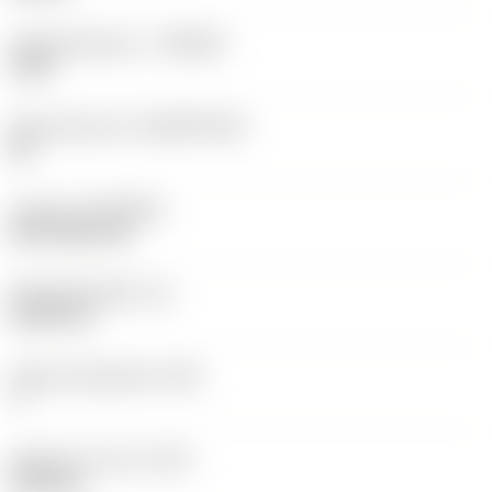
Hardmetaalsoort
(GRADE)
1525
Basismateriaal
(SUBSTRATE)
HC
Coating
(COATING)
PVD TiCN+TiN
Wisselplaatdikte
(S)
5,525 mm
Hoofd vrijloophoek
(AN)
7 °
Gewicht van item
(WT)
0,003 kg