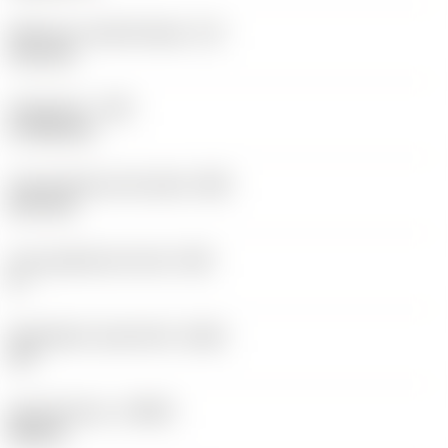
Effectieve snijkantlengte
(LE)
12,2 mm
Hoekradius
(RE)
0,7938 mm
Vlak geleiderand breedte
(BN)
0,07 mm
Face geleiderand hoek
(GB)
0 °
Wisselplaat spaanhoek
(GAN)
18 °
Spoedrichting
(HAND)
Neutral