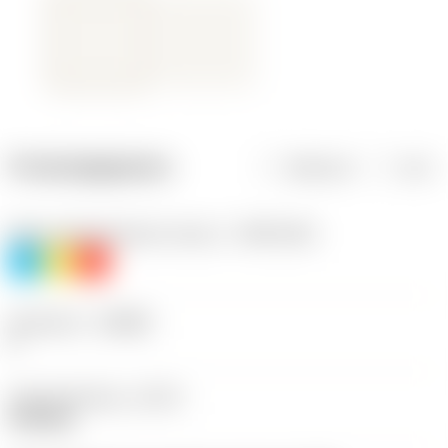
Productgegevens
Metrisch
Inch
Materiaalklassificatie niveau 1
(TMC1ISO)
P
M
K
Geometrie
(CBMD)
F
Type bewerking
(CTPT)
finishing