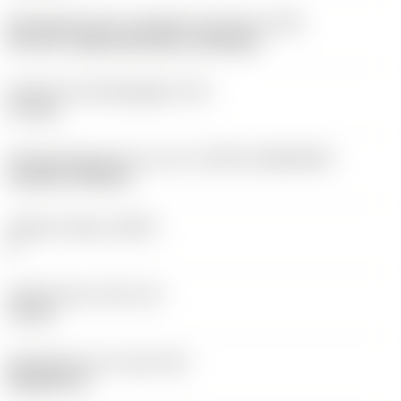
Montagestijlcode wisselplaat (metrisch)
(IFS)
40°-60° countersunk hole, rail bottom
Diameter bevestigingsgat
(D1)
3,7 mm
Wisselplaatgrootte en vorm
(CUTINT_SIZESHAPE)
CoroTurn TR DC13
Snijkant telling
(CEDC)
2
Ingeschreven cirkel
(IC)
11 mm
Wisselplaat vorm code
(SC)
Rhombic 55