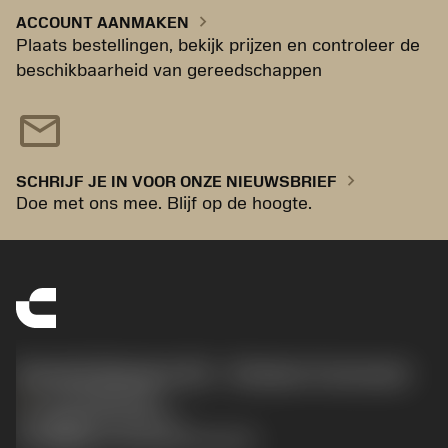
chevron_right
ACCOUNT AANMAKEN
Plaats bestellingen, bekijk prijzen en controleer de
beschikbaarheid van gereedschappen
mail
chevron_right
SCHRIJF JE IN VOOR ONZE NIEUWSBRIEF
Doe met ons mee. Blijf op de hoogte.
Sandvik Benelux B.V. - Division Coromant
phone
+31108080280
沪ICP备20012694号-1
京公网安备 11010502044395号