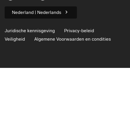
Voor de pers
chevron_right
Nederland | Nederlands
Juridische kennisgeving
Privacy-beleid
Veiligheid
Algemene Voorwaarden en condities