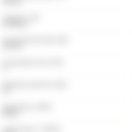
12,2 mm
Hoekradius
(RE)
0,7938 mm
Vlak geleiderand breedte
(BN)
0,07 mm
Face geleiderand hoek
(GB)
0 °
Wisselplaat spaanhoek
(GAN)
18 °
Spoedrichting
(HAND)
Neutral
Hardmetaalsoort
(GRADE)