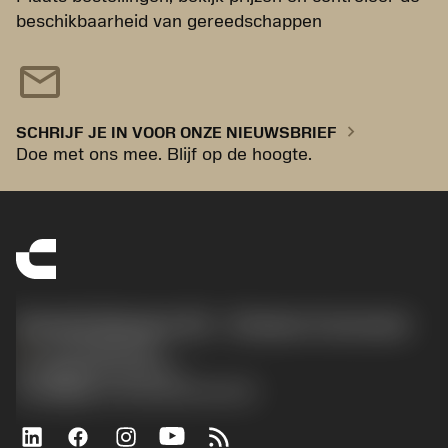
beschikbaarheid van gereedschappen
mail
chevron_right
SCHRIJF JE IN VOOR ONZE NIEUWSBRIEF
Doe met ons mee. Blijf op de hoogte.
Sandvik Benelux B.V. - Division Coromant
phone
+31108080280
沪ICP备20012694号-1
京公网安备 11010502044395号