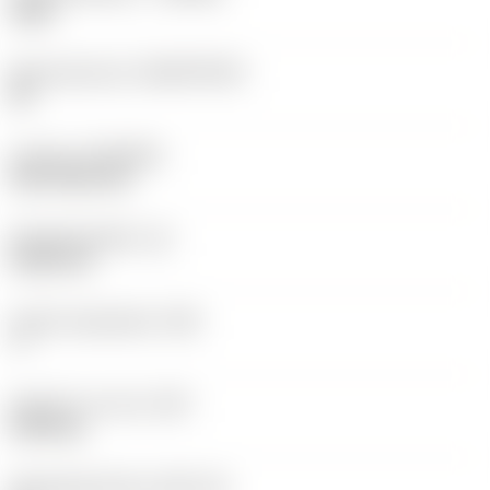
1525
Basismateriaal
(SUBSTRATE)
HC
Coating
(COATING)
PVD TiCN+TiN
Wisselplaatdikte
(S)
5,525 mm
Hoofd vrijloophoek
(AN)
7 °
Gewicht van item
(WT)
0,003 kg
Wisselplaatzitting
(SSC_M)