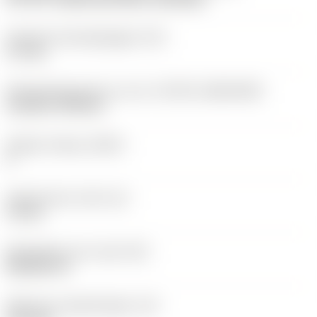
Diameter bevestigingsgat
(D1)
3,7 mm
Wisselplaatgrootte en vorm
(CUTINT_SIZESHAPE)
CoroTurn TR DC13
Snijkant telling
(CEDC)
2
Ingeschreven cirkel
(IC)
11 mm
Wisselplaat vorm code
(SC)
Rhombic 55
Effectieve snijkantlengte
(LE)