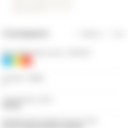
Productgegevens
Metrisch
Inch
Materiaalklassificatie niveau 1
(TMC1ISO)
P
M
K
Geometrie
(CBMD)
F
Type bewerking
(CTPT)
finishing
Montagestijlcode wisselplaat (metrisch)
(IFS)
40°-60° countersunk hole, rail bottom