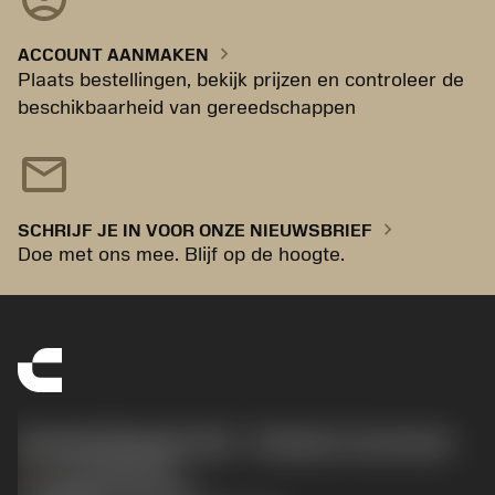
chevron_right
ACCOUNT AANMAKEN
Plaats bestellingen, bekijk prijzen en controleer de
beschikbaarheid van gereedschappen
mail
chevron_right
SCHRIJF JE IN VOOR ONZE NIEUWSBRIEF
Doe met ons mee. Blijf op de hoogte.
Sandvik Benelux B.V. - Division Coromant
phone
+31108080280