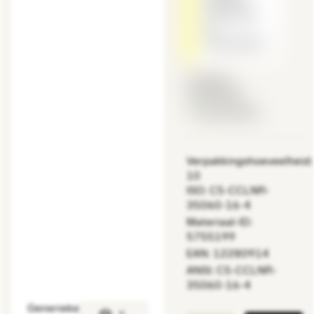
Controleer
de
snijsnelheid.
Lijstprijs:
16.90 EUR
Beschikbaar
Verpakkingshoeveelheid:
10
ISO: C5-CCLNR-
35060-16-4
Materiaal-ID:
5755199
EAN: 12280914
ANSI: C5-CCLNR-
35060-16-4
Generieke