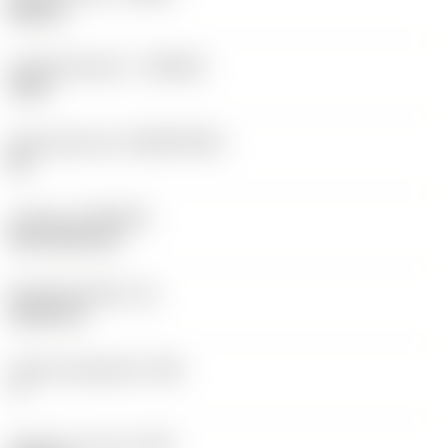
Neutral
Hardmetaalsoort
(GRADE)
1525
Basismateriaal
(SUBSTRATE)
HC
Coating
(COATING)
PVD TiCN+TiN
Wisselplaatdikte
(S)
5,525 mm
Hoofd vrijloophoek
(AN)
7 °
Gewicht van item
(WT)