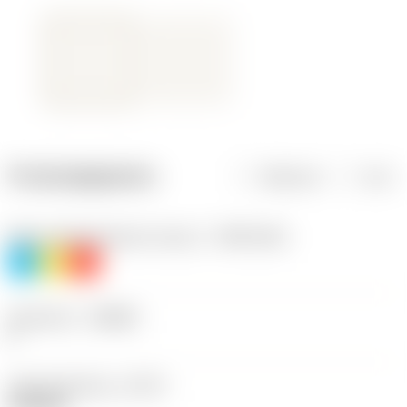
Productgegevens
Metrisch
Inch
Materiaalklassificatie niveau 1
(TMC1ISO)
P
M
K
Geometrie
(CBMD)
F
Type bewerking
(CTPT)
finishing