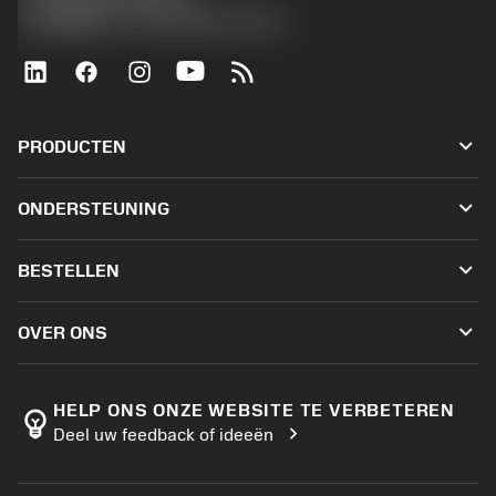
沪ICP备20012694号-1
京公网安备 11010502044395号
keyboard_arrow_down
PRODUCTEN
Alle tools
keyboard_arrow_down
ONDERSTEUNING
Alle software
Klantenservice
Recycling
keyboard_arrow_down
BESTELLEN
Distributeurs en specialisten
Revisie
Hoe te kopen
Handleidingen en tutorials
Tailor Made
keyboard_arrow_down
OVER ONS
Bestelling
Rekenmachines en apps
Over Sandvik Coromant
Retour
Catalogi en handboeken
Manufacturing wellness
Volg uw bestelling
HELP ONS ONZE WEBSITE TE VERBETEREN
emoji_objects
chevron_right
Deel uw feedback of ideeën
Loopbaan
Vraag een offerte aan
Duurzaam ondernemen