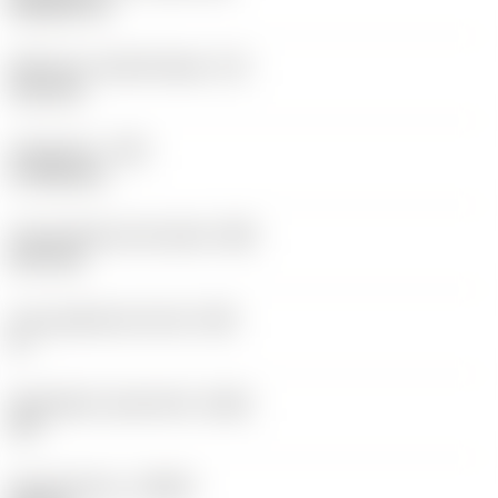
Rhombic 55
Effectieve snijkantlengte
(LE)
12,2 mm
Hoekradius
(RE)
0,7938 mm
Vlak geleiderand breedte
(BN)
0,07 mm
Face geleiderand hoek
(GB)
0 °
Wisselplaat spaanhoek
(GAN)
18 °
Spoedrichting
(HAND)