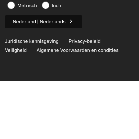
Artikelen
Metrisch
Inch
Voor de pers
chevron_right
Nederland | Nederlands
Juridische kennisgeving
Privacy-beleid
Veiligheid
Algemene Voorwaarden en condities