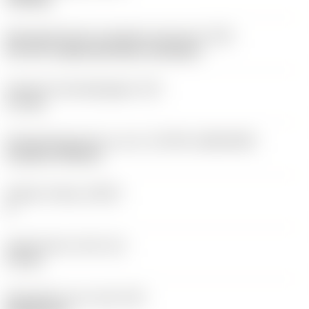
Montagestijlcode wisselplaat (metrisch)
(IFS)
40°-60° countersunk hole, rail bottom
Diameter bevestigingsgat
(D1)
3,7 mm
Wisselplaatgrootte en vorm
(CUTINT_SIZESHAPE)
CoroTurn TR DC13
Snijkant telling
(CEDC)
2
Ingeschreven cirkel
(IC)
11 mm
Wisselplaat vorm code
(SC)