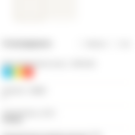
Productgegevens
Metrisch
Inch
Materiaalklassificatie niveau 1
(TMC1ISO)
P
M
K
Geometrie
(CBMD)
F
Type bewerking
(CTPT)
finishing