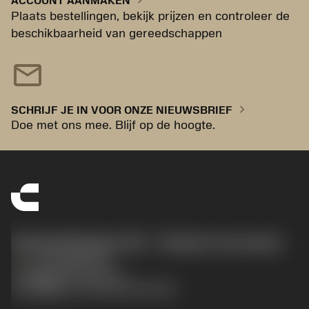
ACCOUNT AANMAKEN
Plaats bestellingen, bekijk prijzen en controleer de
beschikbaarheid van gereedschappen
mail
chevron_right
SCHRIJF JE IN VOOR ONZE NIEUWSBRIEF
Doe met ons mee. Blijf op de hoogte.
Sandvik Benelux B.V. - Division Coromant
phone
+31108080280
沪ICP备20012694号-1
京公网安备 11010502044395号