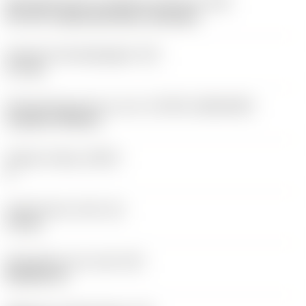
Montagestijlcode wisselplaat (metrisch)
(IFS)
40°-60° countersunk hole, rail bottom
Diameter bevestigingsgat
(D1)
3,7 mm
Wisselplaatgrootte en vorm
(CUTINT_SIZESHAPE)
CoroTurn TR DC13
Snijkant telling
(CEDC)
2
Ingeschreven cirkel
(IC)
11 mm
Wisselplaat vorm code
(SC)
Rhombic 55