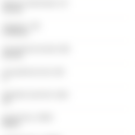
Effectieve snijkantlengte
(LE)
12,2 mm
Hoekradius
(RE)
0,7938 mm
Vlak geleiderand breedte
(BN)
0,07 mm
Face geleiderand hoek
(GB)
0 °
Wisselplaat spaanhoek
(GAN)
18 °
Spoedrichting
(HAND)
Neutral