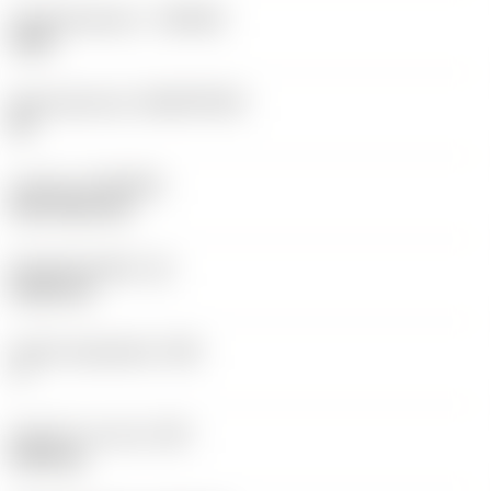
Hardmetaalsoort
(GRADE)
1525
Basismateriaal
(SUBSTRATE)
HC
Coating
(COATING)
PVD TiCN+TiN
Wisselplaatdikte
(S)
5,525 mm
Hoofd vrijloophoek
(AN)
7 °
Gewicht van item
(WT)
0,003 kg