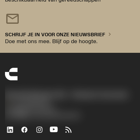
mail
chevron_right
SCHRIJF JE IN VOOR ONZE NIEUWSBRIEF
Doe met ons mee. Blijf op de hoogte.
Sandvik Benelux B.V. - Division Coromant
phone
+31108080280
沪ICP备20012694号-1
京公网安备 11010502044395号