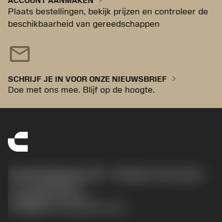
ACCOUNT AANMAKEN
Plaats bestellingen, bekijk prijzen en controleer de
beschikbaarheid van gereedschappen
mail
chevron_right
SCHRIJF JE IN VOOR ONZE NIEUWSBRIEF
Doe met ons mee. Blijf op de hoogte.
Sandvik Benelux B.V. - Division Coromant
phone
+31108080280
沪ICP备20012694号-1
京公网安备 11010502044395号