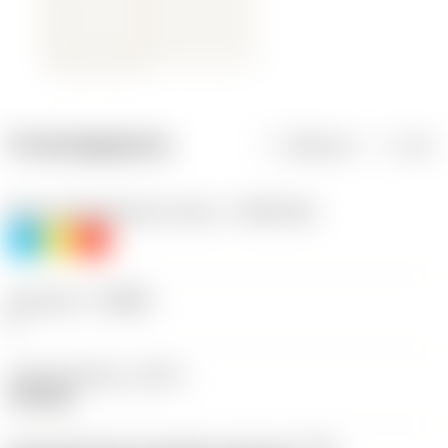
Productgegevens
Metrisch
Inch
Materiaalklassificatie niveau 1
(TMC1ISO)
P
M
K
Geometrie
(CBMD)
F
Type bewerking
(CTPT)
finishing