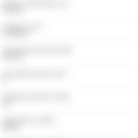
Effectieve snijkantlengte
(LE)
12,2 mm
Hoekradius
(RE)
0,7938 mm
Vlak geleiderand breedte
(BN)
0,07 mm
Face geleiderand hoek
(GB)
0 °
Wisselplaat spaanhoek
(GAN)
18 °
Spoedrichting
(HAND)
Neutral