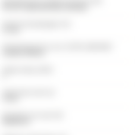
Montagestijlcode wisselplaat (metrisch)
(IFS)
40°-60° countersunk hole, rail bottom
Diameter bevestigingsgat
(D1)
3,7 mm
Wisselplaatgrootte en vorm
(CUTINT_SIZESHAPE)
CoroTurn TR DC13
Snijkant telling
(CEDC)
2
Ingeschreven cirkel
(IC)
11 mm
Wisselplaat vorm code
(SC)
Rhombic 55