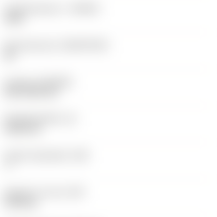
Hardmetaalsoort
(GRADE)
1525
Basismateriaal
(SUBSTRATE)
HC
Coating
(COATING)
PVD TiCN+TiN
Wisselplaatdikte
(S)
5,525 mm
Hoofd vrijloophoek
(AN)
7 °
Gewicht van item
(WT)
0,003 kg