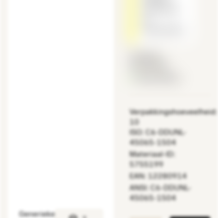
Controleer
de
snijsnelheid.
Lijstprijs:
16.90 EUR
Beschikbaar
Verpakkingshoeveelheid:
10
ISO: C6-DDUNL-
45065-1504
Materiaal-ID:
5755199
EAN: 12280914
ANSI: C6-DDUNL-
45065-1504
Generieke