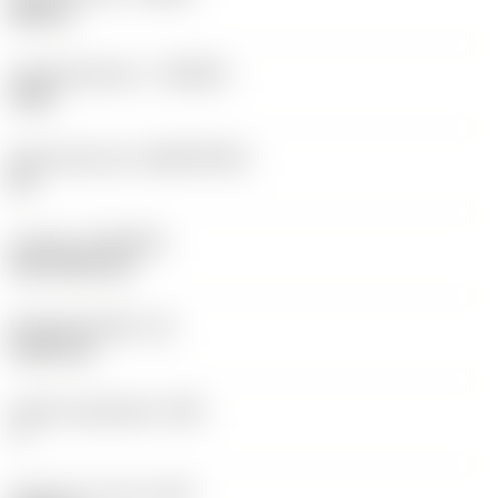
Neutral
Hardmetaalsoort
(GRADE)
1525
Basismateriaal
(SUBSTRATE)
HC
Coating
(COATING)
PVD TiCN+TiN
Wisselplaatdikte
(S)
5,525 mm
Hoofd vrijloophoek
(AN)
7 °
Gewicht van item
(WT)