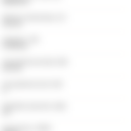
Rhombic 55
Effectieve snijkantlengte
(LE)
12,2 mm
Hoekradius
(RE)
0,7938 mm
Vlak geleiderand breedte
(BN)
0,07 mm
Face geleiderand hoek
(GB)
0 °
Wisselplaat spaanhoek
(GAN)
18 °
Spoedrichting
(HAND)