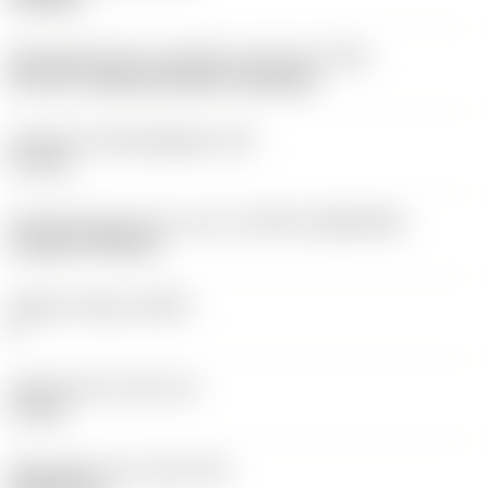
Montagestijlcode wisselplaat (metrisch)
(IFS)
40°-60° countersunk hole, rail bottom
Diameter bevestigingsgat
(D1)
3,7 mm
Wisselplaatgrootte en vorm
(CUTINT_SIZESHAPE)
CoroTurn TR DC13
Snijkant telling
(CEDC)
2
Ingeschreven cirkel
(IC)
11 mm
Wisselplaat vorm code
(SC)