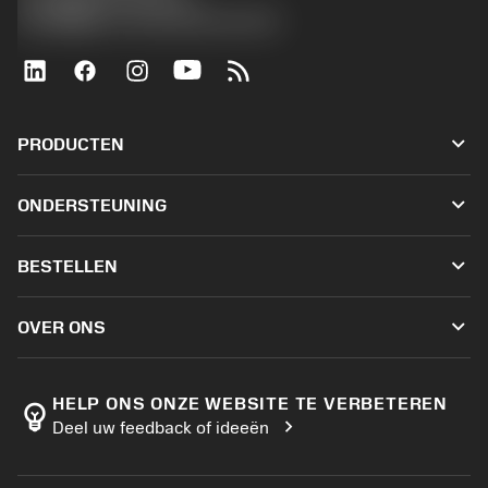
沪ICP备20012694号-1
京公网安备 11010502044395号
keyboard_arrow_down
PRODUCTEN
Alle tools
keyboard_arrow_down
ONDERSTEUNING
Alle software
Klantenservice
Recycling
keyboard_arrow_down
BESTELLEN
Distributeurs en specialisten
Revisie
Hoe te kopen
Handleidingen en tutorials
Tailor Made
keyboard_arrow_down
OVER ONS
Bestelling
Rekenmachines en apps
Over Sandvik Coromant
Retour
Catalogi en handboeken
Manufacturing wellness
Volg uw bestelling
HELP ONS ONZE WEBSITE TE VERBETEREN
emoji_objects
chevron_right
Deel uw feedback of ideeën
Loopbaan
Vraag een offerte aan
Duurzaam ondernemen