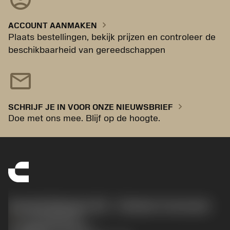
chevron_right
ACCOUNT AANMAKEN
Plaats bestellingen, bekijk prijzen en controleer de
beschikbaarheid van gereedschappen
mail
chevron_right
SCHRIJF JE IN VOOR ONZE NIEUWSBRIEF
Doe met ons mee. Blijf op de hoogte.
Sandvik Benelux B.V. - Division Coromant
phone
+31108080280