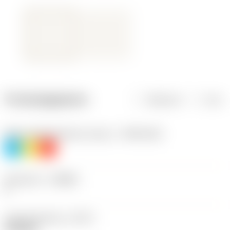
Productgegevens
Metrisch
Inch
Materiaalklassificatie niveau 1
(TMC1ISO)
P
M
K
Geometrie
(CBMD)
F
Type bewerking
(CTPT)
finishing