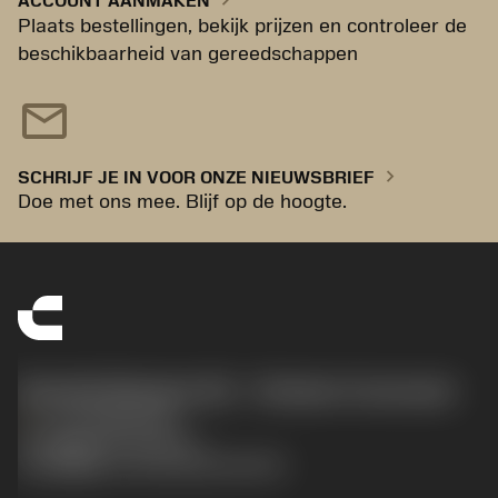
ACCOUNT AANMAKEN
Plaats bestellingen, bekijk prijzen en controleer de
beschikbaarheid van gereedschappen
mail
chevron_right
SCHRIJF JE IN VOOR ONZE NIEUWSBRIEF
Doe met ons mee. Blijf op de hoogte.
Sandvik Benelux B.V. - Division Coromant
phone
+31108080280
沪ICP备20012694号-1
京公网安备 11010502044395号