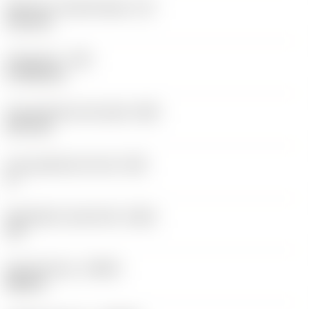
Effectieve snijkantlengte
(LE)
12,2 mm
Hoekradius
(RE)
0,7938 mm
Vlak geleiderand breedte
(BN)
0,07 mm
Face geleiderand hoek
(GB)
0 °
Wisselplaat spaanhoek
(GAN)
18 °
Spoedrichting
(HAND)
Neutral