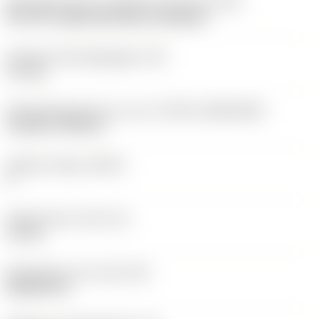
Montagestijlcode wisselplaat (metrisch)
(IFS)
40°-60° countersunk hole, rail bottom
Diameter bevestigingsgat
(D1)
3,7 mm
Wisselplaatgrootte en vorm
(CUTINT_SIZESHAPE)
CoroTurn TR DC13
Snijkant telling
(CEDC)
2
Ingeschreven cirkel
(IC)
11 mm
Wisselplaat vorm code
(SC)
Rhombic 55