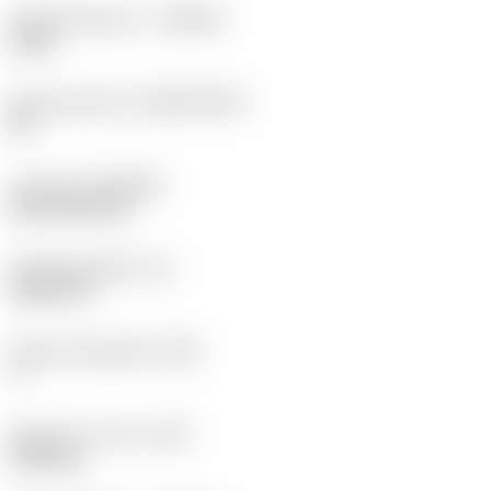
Hardmetaalsoort
(GRADE)
1525
Basismateriaal
(SUBSTRATE)
HC
Coating
(COATING)
PVD TiCN+TiN
Wisselplaatdikte
(S)
5,525 mm
Hoofd vrijloophoek
(AN)
7 °
Gewicht van item
(WT)
0,003 kg