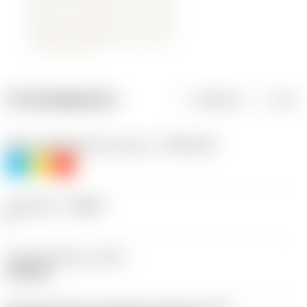
Productgegevens
Metrisch
Inch
Materiaalklassificatie niveau 1
(TMC1ISO)
P
M
K
Geometrie
(CBMD)
F
Type bewerking
(CTPT)
finishing