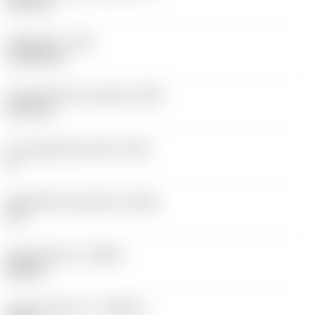
12,2 mm
Hoekradius
(RE)
0,7938 mm
Vlak geleiderand breedte
(BN)
0,07 mm
Face geleiderand hoek
(GB)
0 °
Wisselplaat spaanhoek
(GAN)
18 °
Spoedrichting
(HAND)
Neutral
Hardmetaalsoort
(GRADE)