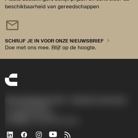
beschikbaarheid van gereedschappen
mail
chevron_right
SCHRIJF JE IN VOOR ONZE NIEUWSBRIEF
Doe met ons mee. Blijf op de hoogte.
Sandvik Benelux B.V. - Division Coromant
phone
+31108080280
沪ICP备20012694号-1
京公网安备 11010502044395号