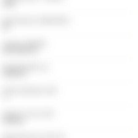
1525
Basismateriaal
(SUBSTRATE)
HC
Coating
(COATING)
PVD TiCN+TiN
Wisselplaatdikte
(S)
5,525 mm
Hoofd vrijloophoek
(AN)
7 °
Gewicht van item
(WT)
0,003 kg
Wisselplaatzitting
(SSC_M)