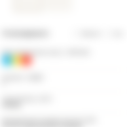
Productgegevens
Metrisch
Inch
Materiaalklassificatie niveau 1
(TMC1ISO)
P
M
K
Geometrie
(CBMD)
F
Type bewerking
(CTPT)
finishing
Montagestijlcode wisselplaat (metrisch)
(IFS)
40°-60° countersunk hole, rail bottom