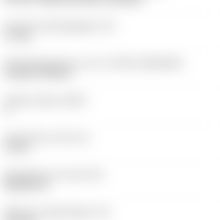
Diameter bevestigingsgat
(D1)
3,7 mm
Wisselplaatgrootte en vorm
(CUTINT_SIZESHAPE)
CoroTurn TR DC13
Snijkant telling
(CEDC)
2
Ingeschreven cirkel
(IC)
11 mm
Wisselplaat vorm code
(SC)
Rhombic 55
Effectieve snijkantlengte
(LE)