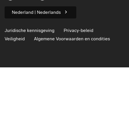
Voor de pers
chevron_right
Nederland | Nederlands
Juridische kennisgeving
Privacy-beleid
Veiligheid
Algemene Voorwaarden en condities