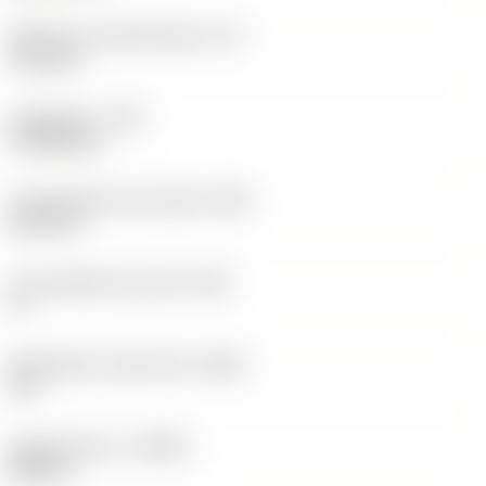
Effectieve snijkantlengte
(LE)
12,2 mm
Hoekradius
(RE)
0,7938 mm
Vlak geleiderand breedte
(BN)
0,07 mm
Face geleiderand hoek
(GB)
0 °
Wisselplaat spaanhoek
(GAN)
18 °
Spoedrichting
(HAND)
Neutral