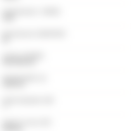
Hardmetaalsoort
(GRADE)
1525
Basismateriaal
(SUBSTRATE)
HC
Coating
(COATING)
PVD TiCN+TiN
Wisselplaatdikte
(S)
5,525 mm
Hoofd vrijloophoek
(AN)
7 °
Gewicht van item
(WT)
0,003 kg