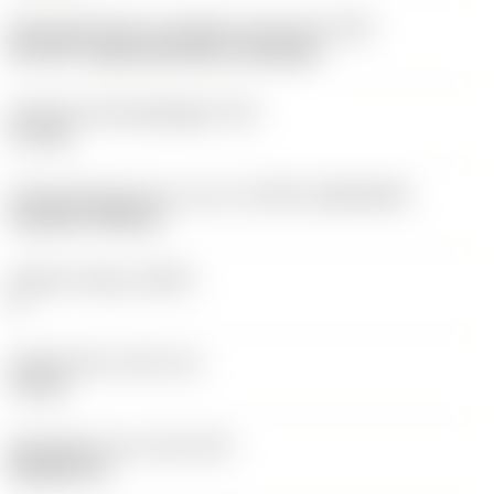
Montagestijlcode wisselplaat (metrisch)
(IFS)
40°-60° countersunk hole, rail bottom
Diameter bevestigingsgat
(D1)
3,7 mm
Wisselplaatgrootte en vorm
(CUTINT_SIZESHAPE)
CoroTurn TR DC13
Snijkant telling
(CEDC)
2
Ingeschreven cirkel
(IC)
11 mm
Wisselplaat vorm code
(SC)
Rhombic 55