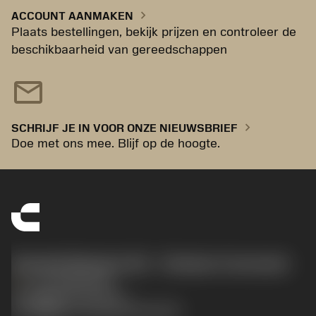
chevron_right
ACCOUNT AANMAKEN
Plaats bestellingen, bekijk prijzen en controleer de
beschikbaarheid van gereedschappen
mail
chevron_right
SCHRIJF JE IN VOOR ONZE NIEUWSBRIEF
Doe met ons mee. Blijf op de hoogte.
Sandvik Benelux B.V. - Division Coromant
phone
+31108080280
沪ICP备20012694号-1
京公网安备 11010502044395号