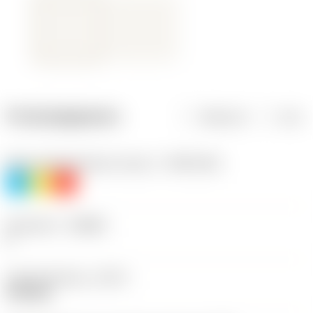
Productgegevens
Metrisch
Inch
Materiaalklassificatie niveau 1
(TMC1ISO)
P
M
K
Geometrie
(CBMD)
F
Type bewerking
(CTPT)
finishing