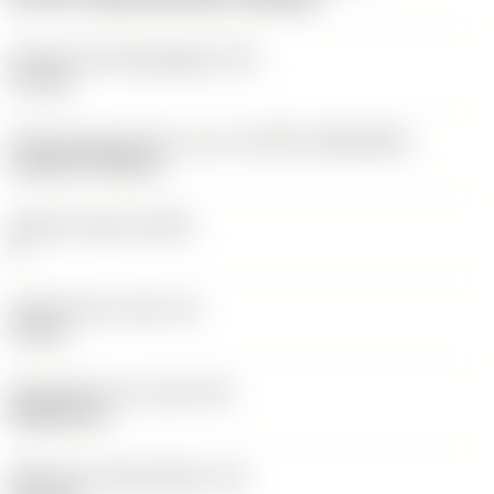
Diameter bevestigingsgat
(D1)
3,7 mm
Wisselplaatgrootte en vorm
(CUTINT_SIZESHAPE)
CoroTurn TR DC13
Snijkant telling
(CEDC)
2
Ingeschreven cirkel
(IC)
11 mm
Wisselplaat vorm code
(SC)
Rhombic 55
Effectieve snijkantlengte
(LE)