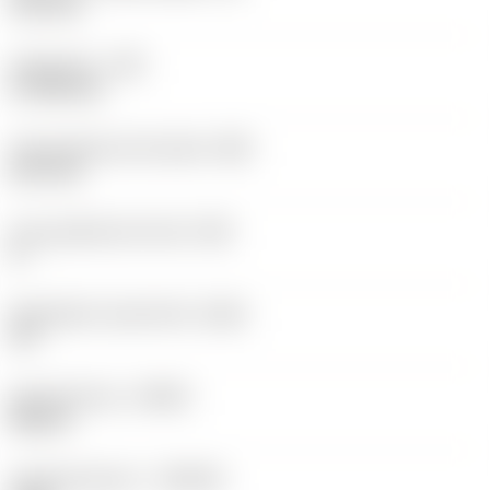
12,2 mm
Hoekradius
(RE)
0,7938 mm
Vlak geleiderand breedte
(BN)
0,07 mm
Face geleiderand hoek
(GB)
0 °
Wisselplaat spaanhoek
(GAN)
18 °
Spoedrichting
(HAND)
Neutral
Hardmetaalsoort
(GRADE)