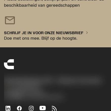
beschikbaarheid van gereedschappen
mail
chevron_right
SCHRIJF JE IN VOOR ONZE NIEUWSBRIEF
Doe met ons mee. Blijf op de hoogte.
Sandvik Benelux B.V. - Division Coromant
phone
+31108080280
沪ICP备20012694号-1
京公网安备 11010502044395号