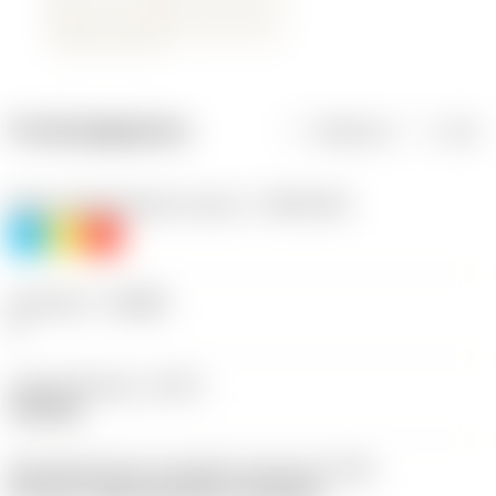
Productgegevens
Metrisch
Inch
Materiaalklassificatie niveau 1
(TMC1ISO)
P
M
K
Geometrie
(CBMD)
F
Type bewerking
(CTPT)
finishing
Montagestijlcode wisselplaat (metrisch)
(IFS)
40°-60° countersunk hole, rail bottom