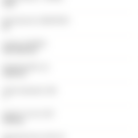
1525
Basismateriaal
(SUBSTRATE)
HC
Coating
(COATING)
PVD TiCN+TiN
Wisselplaatdikte
(S)
5,525 mm
Hoofd vrijloophoek
(AN)
7 °
Gewicht van item
(WT)
0,003 kg
Wisselplaatzitting
(SSC_M)