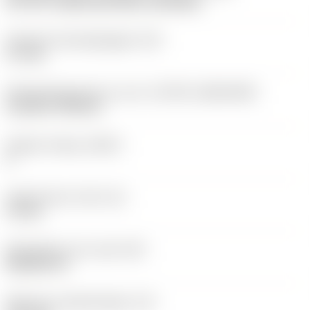
40°-60° countersunk hole, rail bottom
Diameter bevestigingsgat
(D1)
3,7 mm
Wisselplaatgrootte en vorm
(CUTINT_SIZESHAPE)
CoroTurn TR DC13
Snijkant telling
(CEDC)
2
Ingeschreven cirkel
(IC)
11 mm
Wisselplaat vorm code
(SC)
Rhombic 55
Effectieve snijkantlengte
(LE)