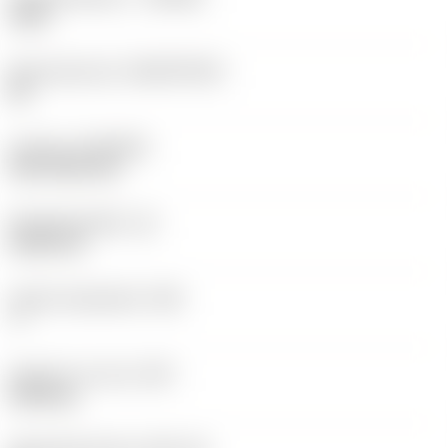
1525
Basismateriaal
(SUBSTRATE)
HC
Coating
(COATING)
PVD TiCN+TiN
Wisselplaatdikte
(S)
5,525 mm
Hoofd vrijloophoek
(AN)
7 °
Gewicht van item
(WT)
0,003 kg