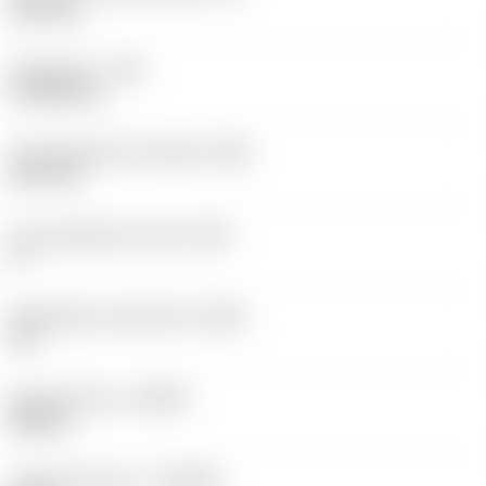
12,2 mm
Hoekradius
(RE)
0,7938 mm
Vlak geleiderand breedte
(BN)
0,07 mm
Face geleiderand hoek
(GB)
0 °
Wisselplaat spaanhoek
(GAN)
18 °
Spoedrichting
(HAND)
Neutral
Hardmetaalsoort
(GRADE)