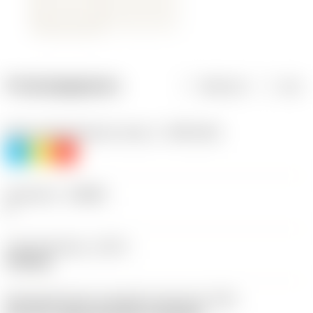
Productgegevens
Metrisch
Inch
Materiaalklassificatie niveau 1
(TMC1ISO)
P
M
K
Geometrie
(CBMD)
F
Type bewerking
(CTPT)
finishing
Montagestijlcode wisselplaat (metrisch)
(IFS)