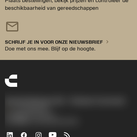
Plaats bestellingen, bekijk prijzen en controleer de
beschikbaarheid van gereedschappen
mail
chevron_right
SCHRIJF JE IN VOOR ONZE NIEUWSBRIEF
Doe met ons mee. Blijf op de hoogte.
Sandvik Benelux B.V. - Division Coromant
phone
+31108080280
沪ICP备20012694号-1
京公网安备 11010502044395号