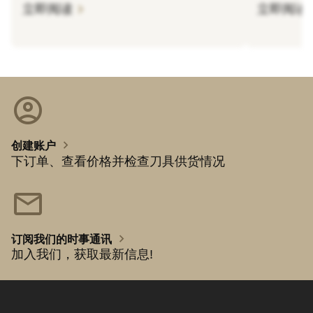
chevron_right
chev
立即阅读
立即阅读
account_circle
chevron_right
创建账户
下订单、查看价格并检查刀具供货情况
mail
chevron_right
订阅我们的时事通讯
加入我们，获取最新信息!