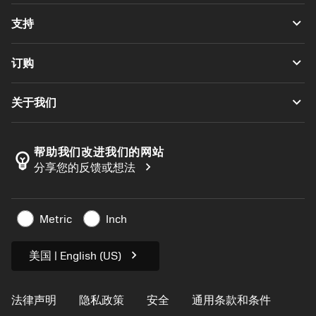
全部刀具
keyboard_arrow_down
支持
所有软件
客户服务
回收
keyboard_arrow_down
订购
分销商和专业人士
翻新
如何购买
指南与教程
Tailor Made
keyboard_arrow_down
关于我们
订购
计算器和应用程序
关于Sandvik Coromant
返回
产品目录和手册
Manufacturing Wellness
跟踪订单
帮助我们改进我们的网站
emoji_objects
chevron_right
分享您的反馈或想法
职业发展
生成报价单
可持续业务
文章
Metric
Inch
供新闻媒体使用
chevron_right
美国 | English (US)
法律声明
隐私政策
安全
通用条款和条件