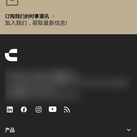
mail
chevron_right
订阅我们的时事通讯
加入我们，获取最新信息!
Contact Center 客服中心
phone
+86 800-820-2623(座机)/+86 400-820-2623(手机)
沪ICP备20012694号-1
京公网安备 11010502044395号
keyboard_arrow_down
产品