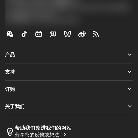
phone
+86 800-820-2623(座机)/+86 400-820-2623(手机)
沪ICP备20012694号-1
京公网安备 11010502044395号
keyboard_arrow_down
产品
Alle Werkzeuge
keyboard_arrow_down
支持
Alle Software
Kundenservice
回收利用
keyboard_arrow_down
订购
Händler und Fachspezialisten
Nachschleifen
Wie kauft man
Anleitungen und Tutorials
Tailor Made
keyboard_arrow_down
关于我们
Bestellung
Rechner und Apps
Über Sandvik Coromant
Rückgabe
Kataloge und Handbücher
Manufacturing Wellness
Verfolgen Sie Ihre Bestellung
帮助我们改进我们的网站
emoji_objects
chevron_right
分享您的反馈或想法
Karriere
Ein Angebot erstellen