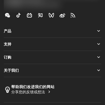
沪ICP备20012694号-1
京公网安备 11010502044395号
keyboard_arrow_down
产品
全部刀具
keyboard_arrow_down
支持
所有软件
客户服务
回收
keyboard_arrow_down
订购
分销商和专业人士
翻新
如何购买
指南与教程
Tailor Made
keyboard_arrow_down
关于我们
订购
计算器和应用程序
关于Sandvik Coromant
返回
产品目录和手册
Manufacturing Wellness
跟踪订单
帮助我们改进我们的网站
emoji_objects
chevron_right
分享您的反馈或想法
职业发展
生成报价单
可持续业务