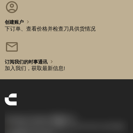
account_circle
chevron_right
创建账户
下订单、查看价格并检查刀具供货情况
mail
chevron_right
订阅我们的时事通讯
加入我们，获取最新信息!
Contact Center 客服中心
phone
+86 800-820-2623(座机)/+86 400-820-2623(手机)