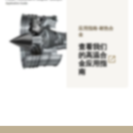
应用指南-耐热合
金
查看我们
的高温合
open_in_new
金应用指
南