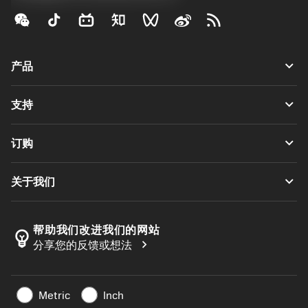
keyboard_arrow_down
产品
全部刀具
keyboard_arrow_down
支持
所有软件
客户服务
回收
keyboard_arrow_down
订购
分销商和专业人士
翻新
如何购买
指南与教程
Tailor Made
keyboard_arrow_down
关于我们
订购
计算器和应用程序
关于Sandvik Coromant
返回
产品目录和手册
Manufacturing Wellness
跟踪订单
帮助我们改进我们的网站
emoji_objects
chevron_right
分享您的反馈或想法
职业发展
生成报价单
可持续业务
文章
Metric
Inch
供新闻媒体使用