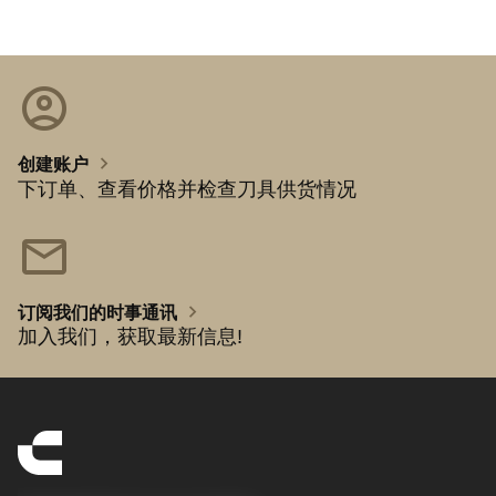
account_circle
chevron_right
创建账户
下订单、查看价格并检查刀具供货情况
mail
chevron_right
订阅我们的时事通讯
加入我们，获取最新信息!