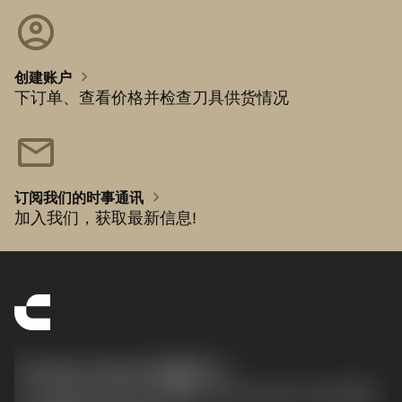
account_circle
chevron_right
创建账户
下订单、查看价格并检查刀具供货情况
mail
chevron_right
订阅我们的时事通讯
加入我们，获取最新信息!
Contact Center 客服中心
phone
+86 800-820-2623(座机)/+86 400-820-2623(手机)