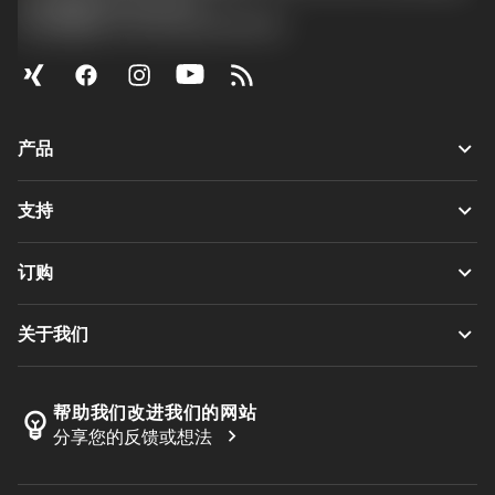
沪ICP备20012694号-1
京公网安备 11010502044395号
keyboard_arrow_down
产品
全部刀具
keyboard_arrow_down
支持
所有软件
客户服务
回收
keyboard_arrow_down
订购
分销商和专业人士
翻新
如何购买
指南与教程
Tailor Made
keyboard_arrow_down
关于我们
订购
计算器和应用程序
关于Sandvik Coromant
返回
产品目录和手册
Manufacturing Wellness
跟踪订单
帮助我们改进我们的网站
emoji_objects
chevron_right
分享您的反馈或想法
职业发展
生成报价单
可持续业务