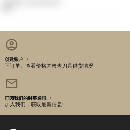
发布组件ID
(RELEASEPACK)
04.1
account_circle
chevron_right
创建账户
下订单、查看价格并检查刀具供货情况
mail
chevron_right
订阅我们的时事通讯
加入我们，获取最新信息!