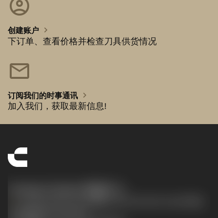
account_circle
chevron_right
创建账户
下订单、查看价格并检查刀具供货情况
mail
chevron_right
订阅我们的时事通讯
加入我们，获取最新信息!
Contact Center 客服中心
phone
+86 800-820-2623(座机)/+86 400-820-2623(手机)
沪ICP备20012694号-1