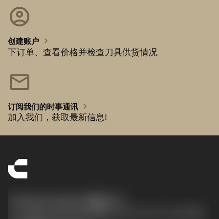
account_circle
chevron_right
创建账户
下订单、查看价格并检查刀具供货情况
mail
chevron_right
订阅我们的时事通讯
加入我们，获取最新信息!
Contact Center 客服中心
phone
+86 800-820-2623(座机)/+86 400-820-2623(手机)