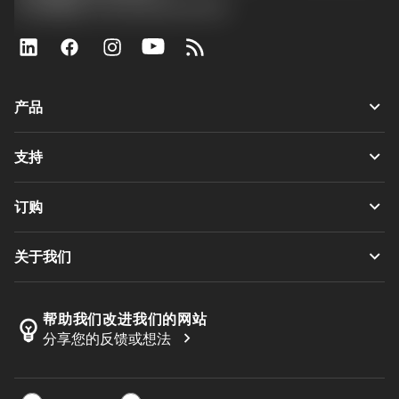
京公网安备 11010502044395号
keyboard_arrow_down
产品
全部刀具
keyboard_arrow_down
支持
所有软件
客户服务
回收
keyboard_arrow_down
订购
分销商和专业人士
翻新
如何购买
指南与教程
Tailor Made
keyboard_arrow_down
关于我们
订购
计算器和应用程序
关于Sandvik Coromant
返回
产品目录和手册
Manufacturing Wellness
跟踪订单
帮助我们改进我们的网站
emoji_objects
chevron_right
分享您的反馈或想法
职业发展
生成报价单
可持续业务
文章