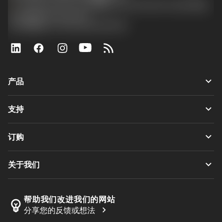
phone
+86 800-820-2623(座机)/+86 400-820-2623(手机)
沪ICP备20012694号-1
京公网安备 11010502044395号
keyboard_arrow_down
产品
全部刀具
keyboard_arrow_down
支持
所有软件
客户服务
回收
keyboard_arrow_down
订购
分销商和专业人士
翻新
如何购买
指南与教程
Tailor Made
keyboard_arrow_down
关于我们
订购
计算器和应用程序
关于Sandvik Coromant
返回
产品目录和手册
Manufacturing Wellness
跟踪订单
帮助我们改进我们的网站
emoji_objects
chevron_right
分享您的反馈或想法
职业发展
生成报价单