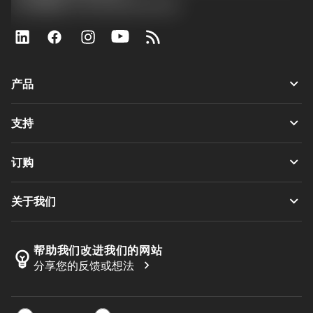
京公网安备 11010502044395号
keyboard_arrow_down
产品
全部刀具
keyboard_arrow_down
支持
所有软件
客户服务
回收
keyboard_arrow_down
订购
分销商和专业人士
翻新
如何购买
指南与教程
Tailor Made
keyboard_arrow_down
关于我们
订购
计算器和应用程序
关于Sandvik Coromant
返回
产品目录和手册
Manufacturing Wellness
跟踪订单
帮助我们改进我们的网站
emoji_objects
chevron_right
分享您的反馈或想法
职业发展
生成报价单
可持续业务
文章