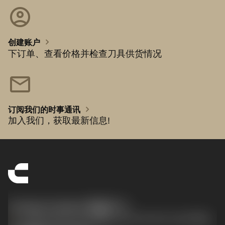
account_circle
chevron_right
创建账户
下订单、查看价格并检查刀具供货情况
mail
chevron_right
订阅我们的时事通讯
加入我们，获取最新信息!
Contact Center 客服中心
phone
+86 800-820-2623(座机)/+86 400-820-2623(手机)