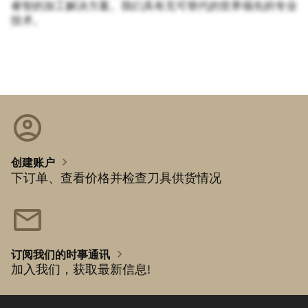
睿智的加工解决方案。我们具有无可替代的世界领先的专业
技术。
account_circle
chevron_right
创建账户
下订单、查看价格并检查刀具供货情况
mail
chevron_right
订阅我们的时事通讯
加入我们，获取最新信息!