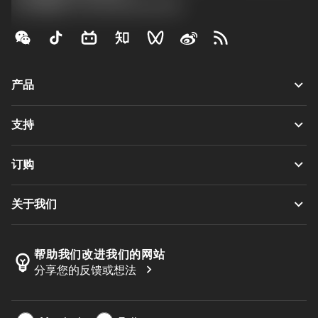
京公网安备 11010502044395号
keyboard_arrow_down
产品
全部刀具
keyboard_arrow_down
支持
所有软件
客户服务
回收
keyboard_arrow_down
订购
分销商和专业人士
翻新
如何购买
指南与教程
Tailor Made
keyboard_arrow_down
关于我们
订购
计算器和应用程序
关于Sandvik Coromant
返回
产品目录和手册
Manufacturing Wellness
跟踪订单
帮助我们改进我们的网站
emoji_objects
chevron_right
分享您的反馈或想法
职业发展
生成报价单
可持续业务
文章