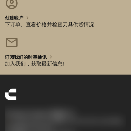
account_circle
chevron_right
创建账户
下订单、查看价格并检查刀具供货情况
mail
chevron_right
订阅我们的时事通讯
加入我们，获取最新信息!
Contact Center 客服中心
phone
+86 800-820-2623(座机)/+86 400-820-2623(手机)
沪ICP备20012694号-1