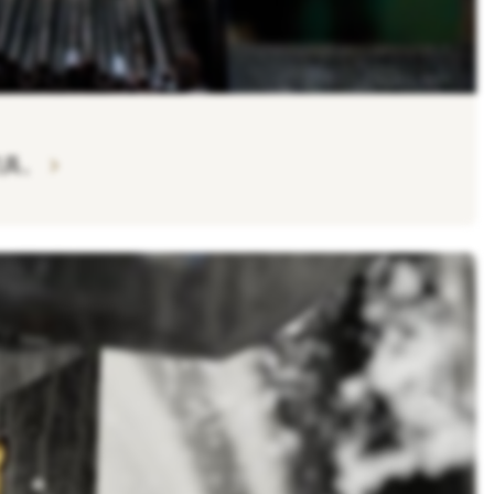
chevron_right
刀具。