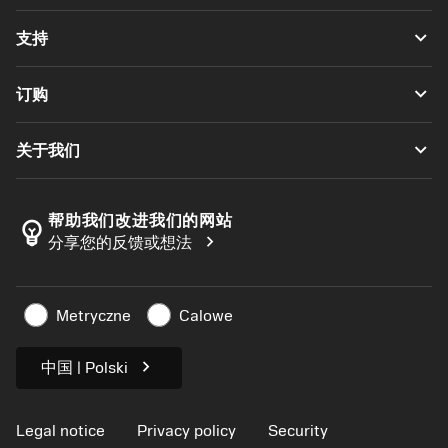
All tools
keyboard_arrow_down
支持
All software
Customer service
回收利用
keyboard_arrow_down
订购
Distributors and specialists
重磨
How to buy
Guides and tutorials
Tailor Made
keyboard_arrow_down
关于我们
Order
Calculators and apps
About Sandvik Coromant
Return
Catalogues and handbooks
Manufacturing wellness
Track your order
帮助我们改进我们的网站
emoji_objects
chevron_right
分享您的反馈或想法
Career
Make a quotation
Sustainable business
文章
Metryczne
Calowe
For press
chevron_right
中国 | Polski
Legal notice
Privacy policy
Security