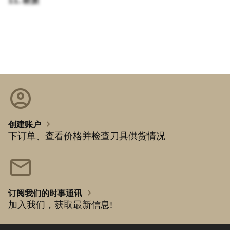
11. 材质
account_circle
chevron_right
创建账户
下订单、查看价格并检查刀具供货情况
mail
chevron_right
订阅我们的时事通讯
加入我们，获取最新信息!