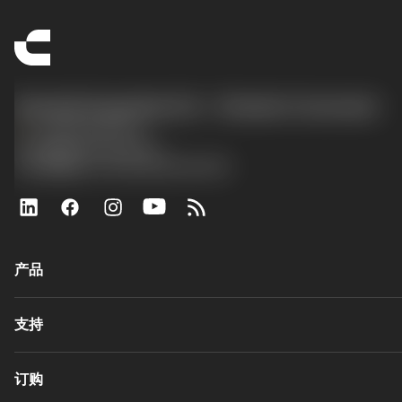
Sandvik Española S.A. - División Coromant
phone
+34919010275
沪ICP备20012694号-1
京公网安备 11010502044395号
产品
全部刀具
支持
所有软件
回收
客户服务
订购
翻新
分销商和专业人士