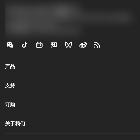
Contact Center 客服中心
phone
+86 800-820-2623(座机)/+86 400-820-2623(手机)
沪ICP备20012694号-1
京公网安备 11010502044395号
产品
全部刀具
支持
所有软件
回收
客户服务
订购
翻新
分销商和专业人士
Tailor Made
指南与教程
如何购买
关于我们
计算器和应用程序
订购
产品目录和手册
返回
关于Sandvik Coromant