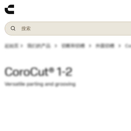
chevron_right
chevron_right
chevron_right
chevron_right
起始页
我们的产品
切断和切槽
外圆切槽
Co
CoroCut® 1-2
Versatile parting and grooving