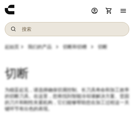
account_circle
shopping_cart
menu
chevron_right
chevron_right
chevron_right
起始页
我们的产品
切断和切槽
切断
切断
为稳妥起见，请选择确保切屑控制、长刀具寿命和加工效率
的切断刀具。在这里，您将找到智能冷却液解决方案、坚固
的刀片和刚性夹紧机构，它们能够帮助您在加工过程这一关
键环节有出色的表现。