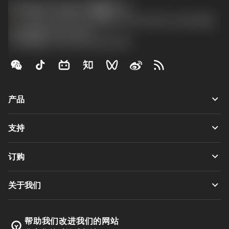
Contact Center 客服中心
phone
+86 800-820-2623(座机)/+86 400-820-2623(手机)
沪ICP备20012694号-1
京公网安备 11010502044395号
keyboard_arrow_down
产品
全部刀具
keyboard_arrow_down
支持
所有软件
客户服务
回收
keyboard_arrow_down
订购
分销商和专业人士
翻新
如何购买
指南与教程
Tailor Made
keyboard_arrow_down
关于我们
订购
计算器和应用程序
关于Sandvik Coromant
返回
产品目录和手册
Manufacturing Wellness
跟踪订单
帮助我们改进我们的网站
emoji_objects