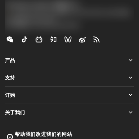
Contact Center 客服中心
phone
+86 800-820-2623(座机)/+86 400-820-2623(手机)
沪ICP备20012694号-1
京公网安备 11010502044395号
keyboard_arrow_down
产品
全部刀具
keyboard_arrow_down
支持
所有软件
客户服务
回收
keyboard_arrow_down
订购
分销商和专业人士
翻新
如何购买
指南与教程
Tailor Made
keyboard_arrow_down
关于我们
订购
计算器和应用程序
关于Sandvik Coromant
返回
产品目录和手册
Manufacturing Wellness
跟踪订单
帮助我们改进我们的网站
emoji_objects