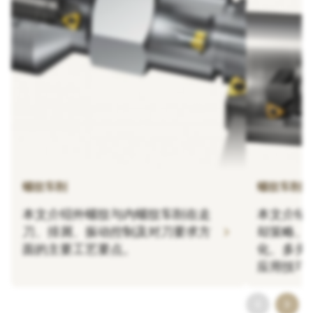
螺纹车削
螺纹车削应
本文介绍外螺纹与内螺纹车削在走
本文介绍
chevron_right
刀、排屑、振动控制及对刀要求方
却策略、
面的主要工艺要点。
化、多头
应用技巧
chevron_left
chevron_right