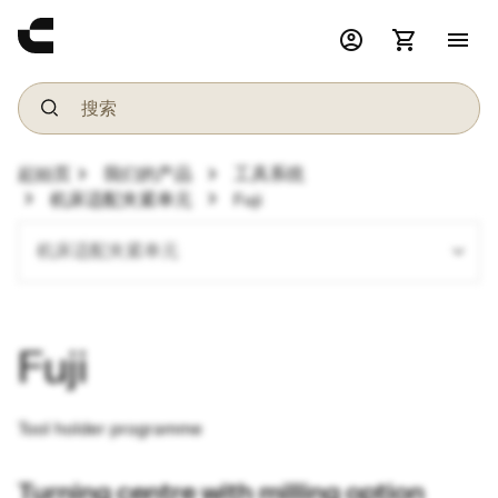
account_circle
shopping_cart
menu
chevron_right
chevron_right
起始页
我们的产品
工具系统
chevron_right
chevron_right
机床适配夹紧单元
Fuji
expand_more
机床适配夹紧单元
Fuji
Tool holder programme
Turning centre with milling option