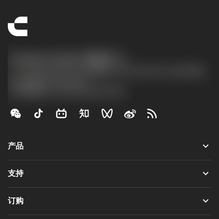
Contact Center 客服中心
phone
+86 800-820-2623(座机)/+86 400-820-2623(手机)
沪ICP备20012694号-1
京公网安备 11010502044395号
keyboard_arrow_down
产品
全部刀具
keyboard_arrow_down
支持
所有软件
客户服务
回收
keyboard_arrow_down
订购
分销商和专业人士
翻新