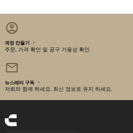
account_circle
chevron_right
계정 만들기
주문, 가격 확인 및 공구 가용성 확인
mail
chevron_right
뉴스레터 구독
저희와 함께 하세요. 최신 정보로 유지 하세요.