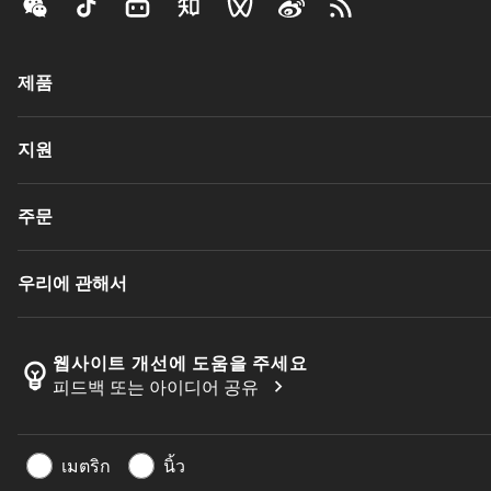
제품
전체 공구
지원
모든 소프트웨어
재활용
고객 서비스
주문
재연마
유통업체 및 전문업체
Tailor Made
가이드 및 튜토리얼
구매 방법
우리에 관해서
계산기 및 앱
주문
카탈로그 및 핸드북
돌아가기
Sandvik Coromant 소개
주문 추적하기
Manufacturing Wellness
웹사이트 개선에 도움을 주세요
emoji_objects
chevron_right
피드백 또는 아이디어 공유
견적을 작성하세요
경력
지속 가능한 비즈니스
기사
เมตริก
นิ้ว
프레스용