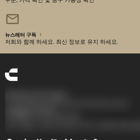
주문, 가격 확인 및 공구 가용성 확인
mail
chevron_right
뉴스레터 구독
저희와 함께 하세요. 최신 정보로 유지 하세요.
한국샌드빅 주식회사
phone
070-4784-4014 (Provide Korean/Chinese service)
沪ICP备20012694号-1
京公网安备 11010502044395号
경기도 광명시 소하로 190, B동 1317호, 1318호(소하동, 광