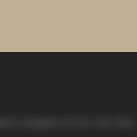
명G타워) / 사업자등록번호: 116-81-15957 / 대표이사: 박준형