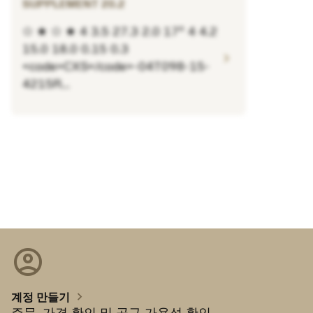
SUPPLEMENT 20.2
✩ ★ ✩ ★ 4 3.5 27.3 2.0 17° 4 4.2
15.0 18.0 0.15 0.3
chevron_right
<code>CXS</code>-04T098-15-
4215R...
account_circle
chevron_right
계정 만들기